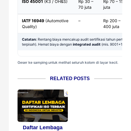
ISO 45001
(K3 / OH&S)
Rp 30 –
Rp 70 – 150
70 juta
juta
IATF 16949
(Automotive
–
Rp 200 –
Quality)
400 juta
Catatan:
Rentang biaya mencakup audit sertifikasi tahun pertama
terpisah). Hemat biaya dengan
integrated audit
(mis. 9001+1400
Geser ke samping untuk melihat seluruh kolom di layar kecil.
RELATED POSTS
Daftar Lembaga