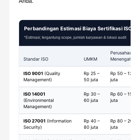
Anda.
Perbandingan Estimasi Biaya Sertifikasi ISO di
*Estimasi; tergantung scope, jumlah karyawan & lokasi audit
Perusahaan
Standar ISO
UMKM
Menengah
ISO 9001
(Quality
Rp 25 –
Rp 50 – 120
Management)
50 juta
juta
ISO 14001
Rp 30 –
Rp 60 – 150
(Environmental
60 juta
juta
Management)
ISO 27001
(Information
Rp 40 –
Rp 80 – 200
Security)
80 juta
juta