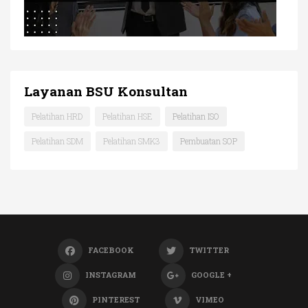
Layanan BSU Konsultan
Pelatihan HRD
Pelatihan HSE
Pelatihan ISO
Pelatihan SDM
Pelatihan SMK3
Pembuatan SOP
FACEBOOK
TWITTER
INSTAGRAM
GOOGLE +
PINTEREST
VIMEO