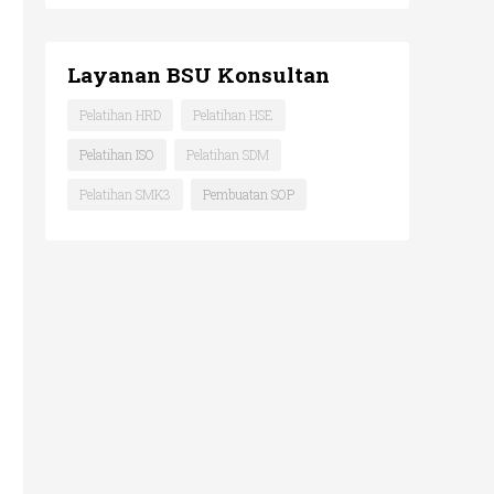
Layanan BSU Konsultan
Pelatihan HRD
Pelatihan HSE
Pelatihan ISO
Pelatihan SDM
Pelatihan SMK3
Pembuatan SOP